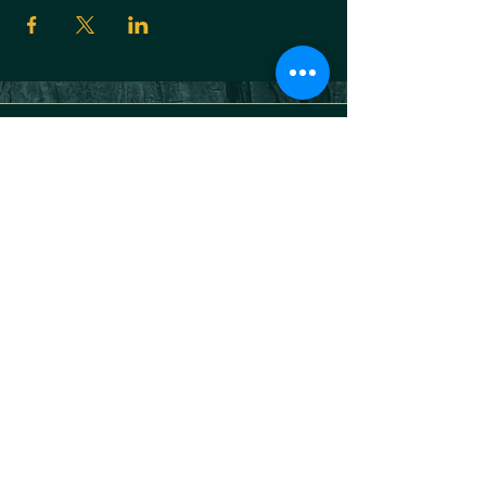
KONTAKT
Jakob Braun
Atem- & Nervensystemtrainer
+49170 2200031
jakob@bhava-breath.com
BEDINGUNGEN