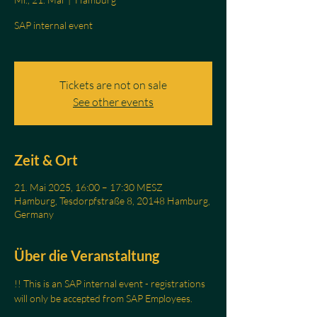
SAP internal event
Tickets are not on sale
See other events
Zeit & Ort
21. Mai 2025, 16:00 – 17:30 MESZ
Hamburg, Tesdorpfstraße 8, 20148 Hamburg,
Germany
Über die Veranstaltung
!! This is an SAP internal event - registrations 
will only be accepted from SAP Employees.