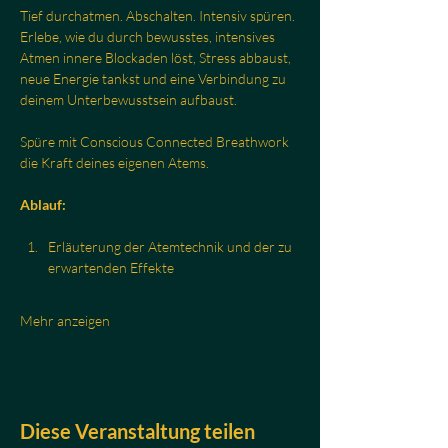
Tief durchatmen. Abschalten. Intensiv spüren.
Erlebe, wie du durch bewusstes, intensives 
Atmen innere Blockaden löst, Stress abbaust, 
neue Energie tankst und eine Verbindung zu 
deinem Unterbewusstsein aufbaust.
Spüre mit Conscious Connected Breathwork 
die Kraft deines eigenen Atems.
Ablauf:
Erläuterung der Atemtechnik und der zu 
erwartenden Effekte
Mehr anzeigen
Diese Veranstaltung teilen