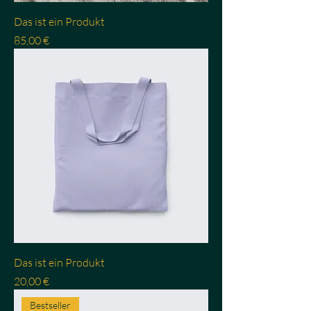
Das ist ein Produkt
Preis
85,00 €
Das ist ein Produkt
Preis
20,00 €
Bestseller